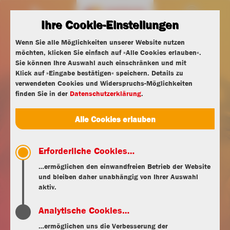
Ihre Cookie-Einstellungen
Anrufen
WhatsApp
Wenn Sie alle Möglichkeiten unserer Website nutzen
möchten, klicken Sie einfach auf »Alle Cookies erlauben«.
Sie können Ihre Auswahl auch einschränken und mit
Klick auf »Eingabe bestätigen« speichern. Details zu
verwendeten Cookies und Widerspruchs-Möglichkeiten
finden Sie in der
Datenschutzerklärung
.
Alle Cookies erlauben
Erforderliche Cookies…
…ermöglichen den einwandfreien Betrieb der Website
und bleiben daher unabhängig von Ihrer Auswahl
aktiv.
Analytische Cookies…
Studentenwohnungen und WG–Zimmer in Jena!
…ermöglichen uns die Verbesserung der